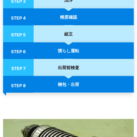
STEP 3
精度確認
STEP 4
組立
STEP 5
慣らし運転
STEP 6
出荷前検査
STEP 7
梱包・出荷
STEP 8